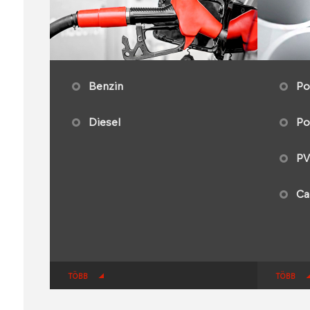
Benzin
Po
Diesel
Po
P
Ca
TÖBB
TÖBB