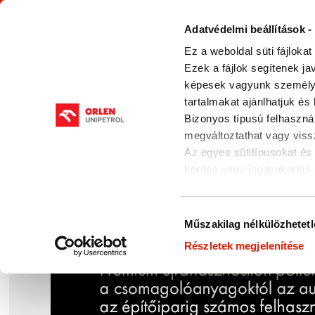
Adatvédelmi beállítások - 
Ez a weboldal süti fájloka
Ezek a fájlok segítenek j
képesek vagyunk személyre 
tartalmakat ajánlhatjuk és 
Bizonyos típusú felhaszn
RÓLUNK
TERMÉKEINK
BIZTONS
ADATLAP
megváltoztathat vagy vissz
Az egyes sütitípusokat és 
kérdés vagy joggyakorlás 
keresztül lépjen kapcsolat
Hozzájárulás
Műszakilag nélkülözhetetl
kiválasztása
Részletek megjelenítése