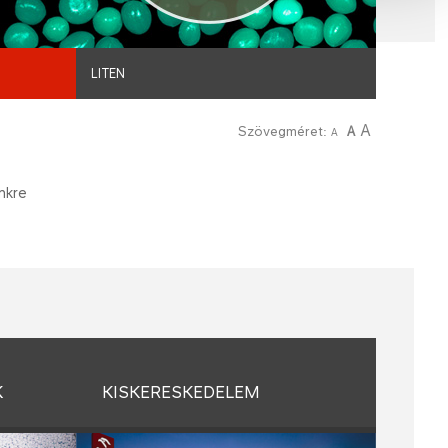
LITEN
A
Szövegméret:
A
A
nkre
K
KISKERESKEDELEM