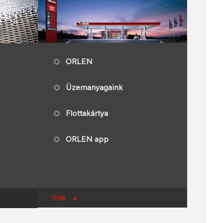
ORLEN​
Üzemanyagaink
Flottakártya
ORLEN app​
TÖBB