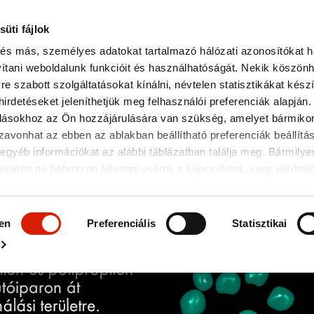
süti fájlok
Kapcsolatok
angol
t és más, személyes adatokat tartalmazó hálózati azonosítókat h
KERES
avítani weboldalunk funkcióit és használhatóságát. Nekik köszön
szabott szolgáltatásokat kínálni, névtelen statisztikákat készí
hirdetéseket jeleníthetjük meg felhasználói preferenciák alapján.
álásokhoz az Ön hozzájárulására van szükség, amelyet bármiko
ÁGTECHNIKAI
LOGISZTIKA
KAPCSOLAT
OK
avonhat az ebben az ablakban beállítható preferenciák beállítás
egyéb információkat az alábbi táblázatban találja meg. Bármilye
esetén ne habozzon felvenni velünk a kapcsolatot, vagy elérhet
ba az adatvédelmi biztossal.
en
Preferenciális
Statisztikai